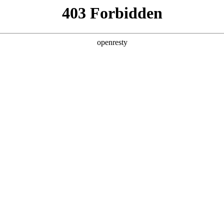
牌天地
资讯中心
加载更多
全新一代 瑞虎9
瑞虎9X